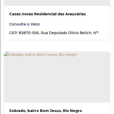
Casas novas Residencial das Araucárias
Consulte o Valor
CEP: 83870-056
,
Rua Deputado Olívio Belich
,
N°:
960
,
Centro
,
Campo do Tenente
,
Paraná
,
Brasil
Sobrado, bairro Bom Jesus, Rio Negro