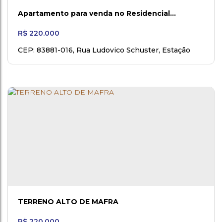
Apartamento para venda no Residencial
Seminário
R$
220.000
CEP: 83881-016
,
Rua Ludovico Schuster
,
Estação
Nova
,
Rio Negro
,
Paraná
,
Brasil
TERRENO ALTO DE MAFRA
R$
220.000