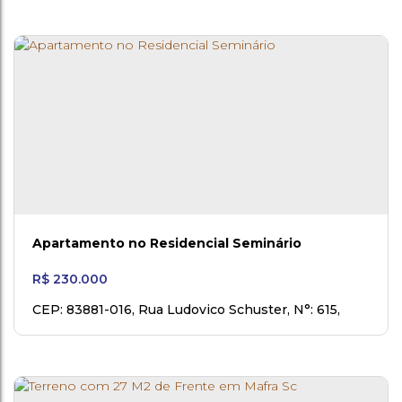
Apartamento no Residencial Seminário
R$
230.000
CEP: 83881-016
,
Rua Ludovico Schuster
,
N°:
615
,
Bloco 2, 5° andar
,
Estação Nova
,
Rio Negro
,
Paraná
,
Brasil