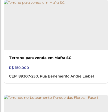
Terreno para venda em Mafra SC
R$
150.000
CEP: 89307-250
,
Rua Benemérito André Liebel
,
Espigão do Bugre
,
Mafra
,
Santa Catarina
,
Brasil