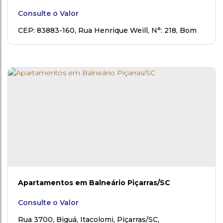
Consulte o Valor
CEP: 83883-160
,
Rua Henrique Weill
,
N°:
218
,
Bom
Jesus do Rio Negro
,
Rio Negro
,
Paraná
,
Brasil
Apartamentos em Balneário Piçarras/SC
Consulte o Valor
Rua 3700, Biguá, Itacolomi, Piçarras/SC
,