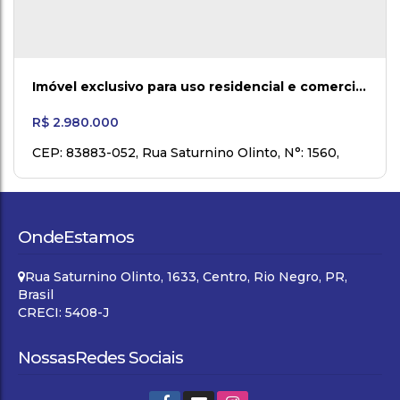
Imóvel exclusivo para uso residencial e comercial
em Rio Negro!
R$
2.980.000
CEP: 83883-052
,
Rua Saturnino Olinto
,
N°:
1560
,
Campo do Gado
,
Rio Negro
,
Paraná
,
Brasil
Onde
Estamos
Rua Saturnino Olinto
,
1633
,
Centro
,
Rio Negro
,
PR
,
Brasil
CRECI: 5408-J
Nossas
Redes Sociais