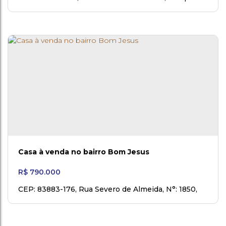
Gado
,
Rio Negro
,
Paraná
,
Brasil
Casa à venda no bairro Bom Jesus
R$
790.000
CEP: 83883-176
,
Rua Severo de Almeida
,
N°:
1850
,
Bom Jesus do Rio Negro
,
Rio Negro
,
Paraná
,
Brasil