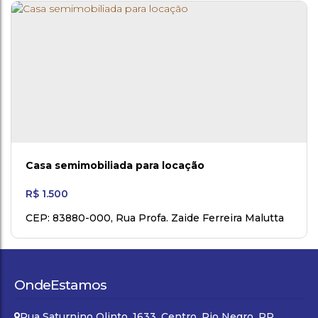
Casa semimobiliada para locação
R$
1.500
CEP: 83880-000
,
Rua Profa. Zaide Ferreira Malutta
Pereira
,
N°:
335
,
Volta Grande
,
Rio Negro
,
Paraná
,
Brasil
Onde
Estamos
Rua Saturnino Olinto
,
1633
,
Centro
,
Rio Negro
,
PR
,