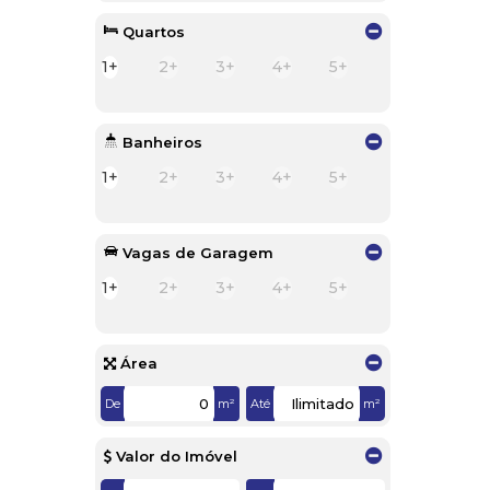
Quartos
1+
2+
3+
4+
5+
Banheiros
1+
2+
3+
4+
5+
Vagas de Garagem
1+
2+
3+
4+
5+
Área
De
m²
Até
m²
Valor do Imóvel