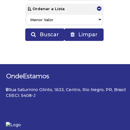
Ordenar a Lista
Buscar
Limpar
Onde
Estamos
Rua Saturnino Olinto
,
1633
,
Centro
,
Rio Negro
,
PR
,
Brasil
CRECI: 5408-J