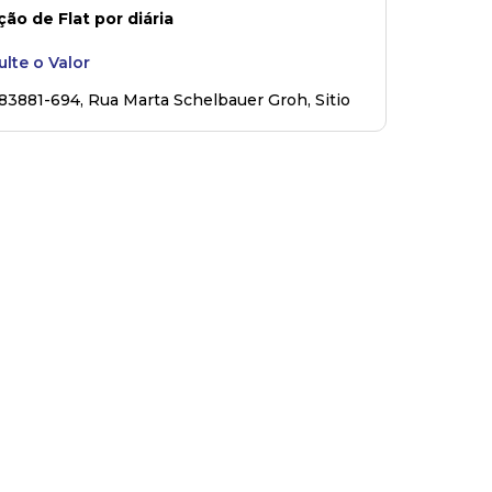
ão de Flat por diária
lte o Valor
 83881-694
,
Rua Marta Schelbauer Groh
,
Sitio
auen - Seminario
,
Rio Negro
,
Paraná
,
Brasil