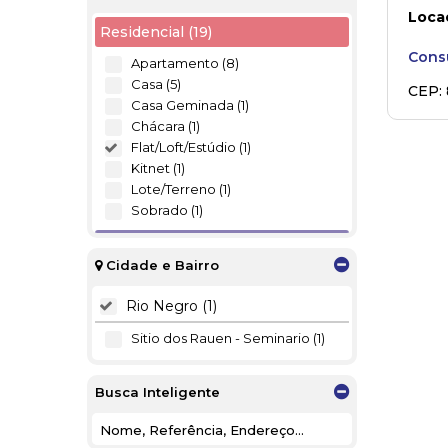
Locaç
Residencial (19)
Consu
Apartamento (8)
Casa (5)
CEP:
Casa Geminada (1)
dos R
Chácara (1)
Flat/Loft/Estúdio (1)
Kitnet (1)
Lote/Terreno (1)
Sobrado (1)
Comercial (4)
Cidade e Bairro
Escritório (2)
Salas Comerciais (2)
Rio Negro (1)
Misto (2)
Sitio dos Rauen - Seminario (1)
Residencial e Comercial (2)
Busca Inteligente
Industrial (1)
Galpão (1)