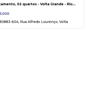
amento, 02 quartos - Volta Grande - Rio
o - PR
5.000
 83883-604
,
Rua Alfredo Lourenço
,
Volta
de
,
Rio Negro
,
Paraná
,
Brasil