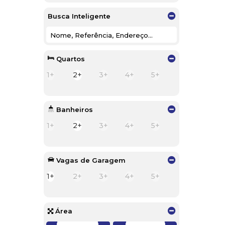
Centro (1)
Estação Nova (4)
Busca Inteligente
Volta Grande (1)
Quartos
1+
2+
3+
4+
5+
Banheiros
1+
2+
3+
4+
5+
Vagas de Garagem
1+
2+
3+
4+
5+
Área