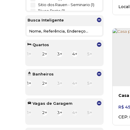
Sitio dos Rauen - Seminario (1)
Local
Tijuco Preto (1)
Amér
Volta Grande (4)
Busca Inteligente
Mafra (7)
Buenos Aires (1)
Centro Baixada (1)
Quartos
Jardim América (1)
1+
2+
3+
4+
5+
Vila Nova (4)
Banheiros
1+
2+
3+
4+
5+
Casa 
SC
Vagas de Garagem
R$
45
1+
2+
3+
4+
5+
CEP:
Nova