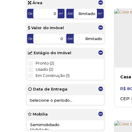
Área
De
m²
Até
m²
Valor do Imóvel
De
Até
Estágio do Imóvel
Pronto (2)
Usado (2)
Em Construção (1)
Casa
R$
80
Data de Entrega
CEP:
Centr
Mobilia