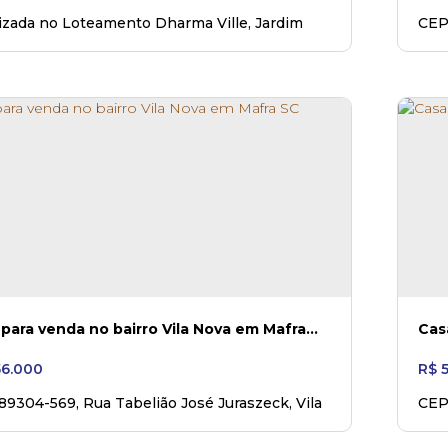
izada no Loteamento Dharma Ville
,
Jardim
CEP
ica
,
Mafra
,
Santa Catarina
,
Brasil
Aire
para venda no bairro Vila Nova em Mafra
6.000
R$
5
 89304-569
,
Rua Tabelião José Juraszeck
,
Vila
CEP
,
Mafra
,
Santa Catarina
,
Brasil
Cata