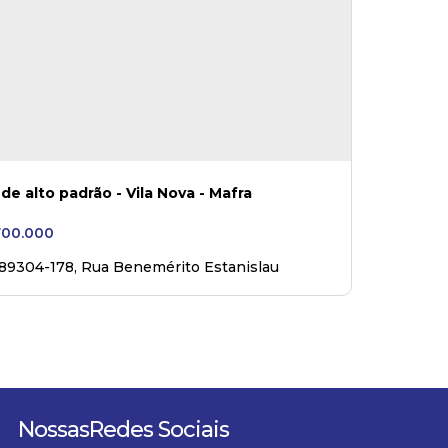
de alto padrão - Vila Nova - Mafra
700.000
 89304-178
,
Rua Benemérito Estanislau
ki
,
Vila Nova
,
Mafra
,
Santa Catarina
,
Brasil
Nossas
Redes Sociais