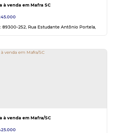
a à venda em Mafra SC
45.000
: 89300-252
,
Rua Estudante Antônio Portela
,
63
,
Mafra
,
Santa Catarina
,
Brasil
a à venda em Mafra/SC
25.000