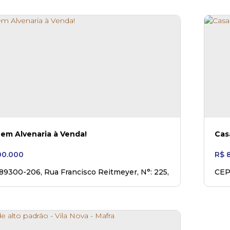
 em Alvenaria à Venda!
Cas
0.000
R$
8
 89300-206
,
Rua Francisco Reitmeyer
,
N°:
225
,
CEP
o Baixada
,
Mafra
,
Santa Catarina
,
Brasil
N°: