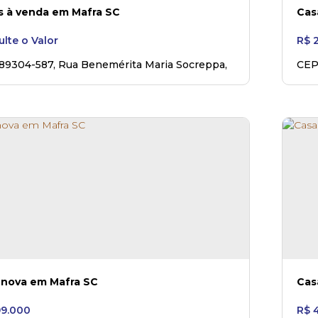
s à venda em Mafra SC
Cas
lte o Valor
R$
2
 89304-587
,
Rua Benemérita Maria Socreppa
,
CEP
Nova
,
Mafra
,
Santa Catarina
,
Brasil
N°:
 nova em Mafra SC
Cas
9.000
R$
4