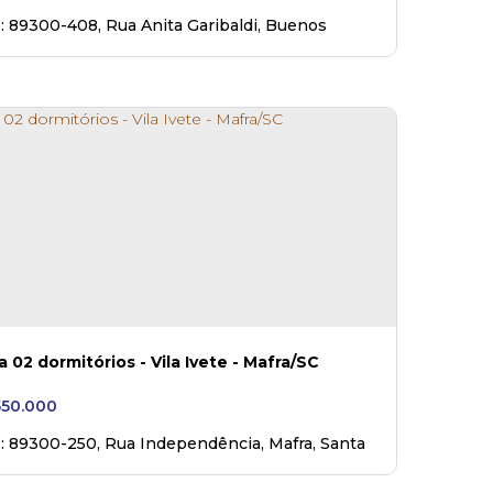
: 89300-408
,
Rua Anita Garibaldi
,
Buenos
s
,
Mafra
,
Santa Catarina
,
Brasil
Casa 02 dormitórios - Vila Ivete - Mafra/SC
50.000
: 89300-250
,
Rua Independência
,
Mafra
,
Santa
rina
,
Brasil