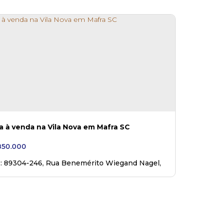
a à venda na Vila Nova em Mafra SC
50.000
: 89304-246
,
Rua Benemérito Wiegand Nagel
,
428
,
Vila Nova
,
Mafra
,
Santa Catarina
,
Brasil