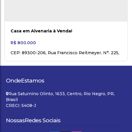
Casa em Alvenaria à Venda!
R$
800.000
CEP: 89300-206
,
Rua Francisco Reitmeyer
,
N°:
225
,
Centro Baixada
,
Mafra
,
Santa Catarina
,
Brasil
Onde
Estamos
Rua Saturnino Olinto
,
1633
,
Centro
,
Rio Negro
,
PR
,
Brasil
CRECI: 5408-J
Nossas
Redes Sociais