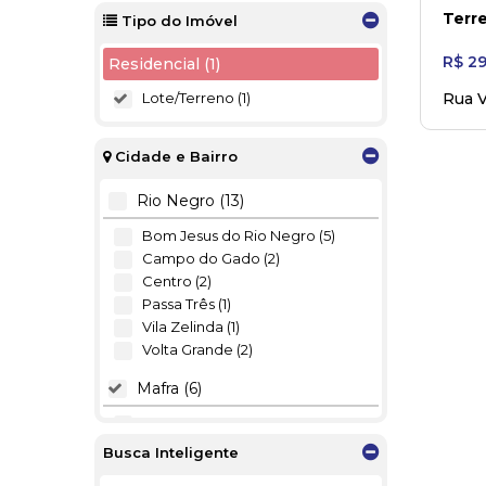
Terre
Tipo do Imóvel
R$
29
Residencial (1)
Lote/Terreno (1)
Rua V
Mafra
Cidade e Bairro
Rio Negro (13)
Bom Jesus do Rio Negro (5)
Campo do Gado (2)
Centro (2)
Passa Três (1)
Vila Zelinda (1)
Volta Grande (2)
Mafra (6)
Buenos Aires (1)
Centro (1)
Busca Inteligente
Centro II - Alto de Mafra (1)