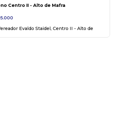
no Centro II - Alto de Mafra
5.000
ereador Evaldo Staidel
,
Centro II - Alto de
,
Mafra
,
Santa Catarina
,
Brasil