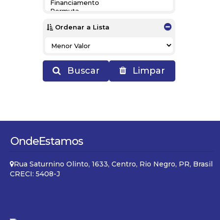
Ordenar a Lista
Buscar
Limpar
Onde
Estamos
Rua Saturnino Olinto
,
1633
,
Centro
,
Rio Negro
,
PR
,
Brasil
CRECI: 5408-J