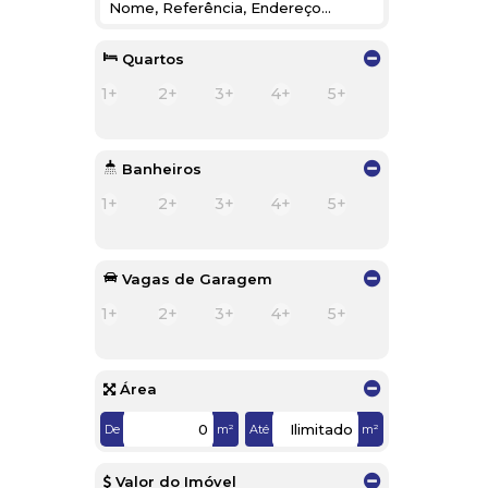
Espigão do Bugre (1)
Jardim América (1)
Restinga (1)
Quartos
1+
2+
3+
4+
5+
Banheiros
1+
2+
3+
4+
5+
Vagas de Garagem
1+
2+
3+
4+
5+
Área
De
m²
Até
m²
Valor do Imóvel