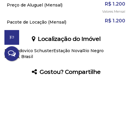
R$
1.200
Preço de Aluguel (Mensal)
Valores Mensal
R$
1.200
Pacote de Locação (Mensal)
Localização do Imóvel
Rua Ludovico Schuster
Estação Nova
Rio Negro
Paraná, Brasil
Gostou? Compartilhe
Não é o que você queria? Veja estes
imóveis relacionados!