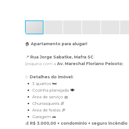
🏠
Apartamento para alugar!
📍
Rua Jorge Sabatke, Mafra SC
(esquina com a
Av. Marechal Floriano Peixoto
)
✨
Detalhes do imóvel:
3 quartos 🛏️
Cozinha planejada 🍽️
Área de serviço 🧺
Churrasqueira 🍖
Área de festas 🎉
Garagem 🚗
💰
R$ 3.000,00 + condomínio + seguro incêndio