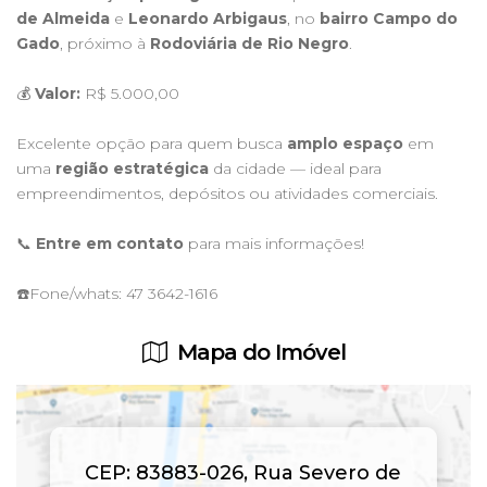
de Almeida
e
Leonardo Arbigaus
, no
bairro Campo do
Gado
, próximo à
Rodoviária de Rio Negro
.
💰
Valor:
R$ 5.000,00
Excelente opção para quem busca
amplo espaço
em
uma
região estratégica
da cidade — ideal para
empreendimentos, depósitos ou atividades comerciais.
📞
Entre em contato
para mais informações!
☎️Fone/whats: 47 3642-1616
Mapa do Imóvel
CEP: 83883-026
,
Rua Severo de